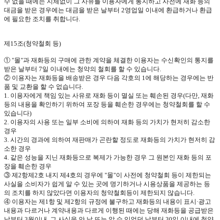
수 없을 때에는 지체없이 그 사유를 이용자에게 통지하고 사전에 재화 등의
대금을 받은 경우에는 대금을 받은 날부터
2
영업일 이내에 환급하거나 환급
에 필요한 조치를 취합니다
.
제
15
조
(
청약철회 등
)
①
"
몰
"
과 재화등의 구매에 관한 계약을 체결한 이용자는 수신확인의 통지를
받은 날부터
7
일 이내에는 청약의 철회를 할 수 있습니다
.
② 이용자는 재화등을 배송받은 경우 다음 각호의
1
에 해당하는 경우에는 반
품 및 교환을 할 수 없습니다
.
1.
이용자에게 책임 있는 사유로 재화 등이 멸실 또는 훼손된 경우
(
다만
,
재화
등의 내용을 확인하기 위하여 포장 등을 훼손한 경우에는 청약철회를 할 수
있습니다
)
2.
이용자의 사용 또는 일부 소비에 의하여 재화 등의 가치가 현저히 감소한
경우
3.
시간의 경과에 의하여 재판매가 곤란할 정도로 재화등의 가치가 현저히 감
소한 경우
4.
같은 성능을 지닌 재화등으로 복제가 가능한 경우 그 원본인 재화 등의 포
장을 훼손한 경우
③ 제
2
항제
2
호 내지 제
4
호의 경우에
"
몰
"
이 사전에 청약철회 등이 제한되는
사실을 소비자가 쉽게 알 수 있는 곳에 명기하거나 시용상품을 제공하는 등
의 조치를 하지 않았다면 이용자의 청약철회등이 제한되지 않습니다
.
④ 이용자는 제
1
항 및 제
2
항의 규정에 불구하고 재화등의 내용이 표시·광고
내용과 다르거나 계약내용과 다르게 이행된 때에는 당해 재화등을 공급받은
날부터
3
월이내
,
그 사실을 안 날 또는 알 수 있었던 날부터
30
일 이내에 청약