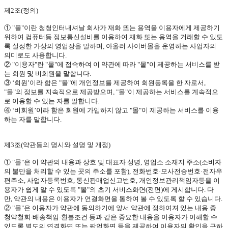
제
2
조
(
정의
)
①
"
몰
"
이란
청청인터내셔날 회사가 재화 또는 용역을 이용자에게 제공하기
위하여 컴퓨터등 정보통신설비를 이용하여 재화 또는 용역을 거래할 수 있도
록 설정한 가상의 영업장을 말하며
,
아울러 사이버몰을 운영하는 사업자의
의미로도 사용합니다
.
②
"
이용자
"
란
"
몰
"
에 접속하여 이 약관에 따라
"
몰
"
이 제공하는 서비스를 받
는 회원 및 비회원을 말합니다
.
③
‘회원’이라 함은
"
몰
"
에 개인정보를 제공하여 회원등록을 한 자로서
,
"
몰
"
의 정보를 지속적으로 제공받으며
, "
몰
"
이 제공하는 서비스를 계속적으
로 이용할 수 있는 자를 말합니다
.
④
‘비회원’이라 함은 회원에 가입하지 않고
"
몰
"
이 제공하는 서비스를 이용
하는 자를 말합니다
.
제
3
조
(
약관등의 명시와 설명 및 개정
)
①
"
몰
"
은 이 약관의 내용과 상호 및 대표자 성명
,
영업소 소재지 주소
(
소비자
의 불만을 처리할 수 있는 곳의 주소를 포함
),
전화번호·모사전송번호·전자우
편주소
,
사업자등록번호
,
통신판매업신고번호
,
개인정보관리책임자등을 이
용자가 쉽게 알 수 있도록
"
몰
"
의 초기 서비스화면
(
전면
)
에 게시합니다
.
다
만
,
약관의 내용은 이용자가 연결화면을 통하여 볼 수 있도록 할 수 있습니다
.
②
"
몰
"
은 이용자가 약관에 동의하기에 앞서 약관에 정하여져 있는 내용 중
청약철회·배송책임·환불조건 등과 같은 중요한 내용을 이용자가 이해할 수
있도록 별도의 연결화면 또는 팝업화면 등을 제공하여 이용자의 확인을 구하