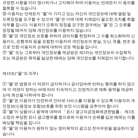
규정한 사항을 미리 명시하거나 고지해야 하며 이용자는 언제든지 이 동의를
철회할 수 있습니다
.
⑤ 이용자는 언제든지
"
몰
"
이 가지고 있는 자신의 개인정보에 대해 열람 및
오류정정을 요구할 수 있으며
"
몰
"
은 이에 대해 지체없이 필요한 조치를 취할
의무를 집니다
.
이용자가 오류의 정정을 요구한 경우에는
"
몰
"
은 그 오류를
정정할 때까지 당해 개인정보를 이용하지 않습니다
.
⑥
"
몰
"
은 개인정보 보호를 위하여 관리자를 한정하여 그 수를 최소화하며 신
용카드
,
은행계좌 등을 포함한 이용자의 개인정보의 분실
,
도난
,
유출
,
변조 등
으로 인한 이용자의 손해에 대하여 모든 책임을 집니다
.
⑦
"
몰
"
또는 그로부터 개인정보를 제공받은 제
3
자는 개인정보의 수집목적
또는 제공받은 목적을 달성한 때에는 당해 개인정보를 지체없이 파기합니다
.
제
18
조
(
“몰“의 의무
)
①
"
몰
"
은 법령과 이 약관이 금지하거나 공서양속에 반하는 행위를 하지 않으
며 이 약관이 정하는 바에 따라 지속적이고
,
안정적으로 재화·용역을 제공하
는데 최선을 다하여야 합니다
.
②
"
몰
"
은 이용자가 안전하게 인터넷 서비스를 이용할 수 있도록 이용자의 개
인정보
(
신용정보 포함
)
보호를 위한 보안 시스템을 갖추어야 합니다
.
③
"
몰
"
이 상품이나 용역에 대하여 「표시·광고의공정화에관한법률」 제
3
조
소정의 부당한 표시·광고행위를 함으로써 이용자가 손해를 입은 때에는 이를
배상할 책임을 집니다
.
④
"
몰
"
은 이용자가 원하지 않는 영리목적의 광고성 전자우편을 발송하지 않
습니다
.