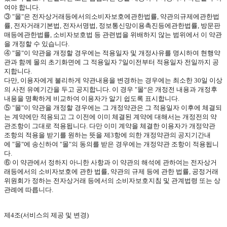
여야 합니다
.
③
"
몰
"
은 전자상거래등에서의소비자보호에관한법률
,
약관의규제에관한법
률
,
전자거래기본법
,
전자서명법
,
정보통신망이용촉진등에관한법률
,
방문판
매등에관한법률
,
소비자보호법 등 관련법을 위배하지 않는 범위에서 이 약관
을 개정할 수 있습니다
.
④
"
몰
"
이 약관을 개정할 경우에는 적용일자 및 개정사유를 명시하여 현행약
관과 함께 몰의 초기화면에 그 적용일자
7
일이전부터 적용일자 전일까지 공
지합니다
.
다만
,
이용자에게 불리하게 약관내용을 변경하는 경우에는 최소한
30
일 이상
의 사전 유예기간을 두고 공지합니다
.
이 경우
"
몰“은 개정전 내용과 개정후
내용을 명확하게 비교하여 이용자가 알기 쉽도록 표시합니다
.
⑤
"
몰
"
이 약관을 개정할 경우에는 그 개정약관은 그 적용일자 이후에 체결되
는 계약에만 적용되고 그 이전에 이미 체결된 계약에 대해서는 개정전의 약
관조항이 그대로 적용됩니다
.
다만 이미 계약을 체결한 이용자가 개정약관
조항의 적용을 받기를 원하는 뜻을 제
3
항에 의한 개정약관의 공지기간내
에
"
몰
"
에 송신하여
"
몰
"
의 동의를 받은 경우에는 개정약관 조항이 적용됩니
다
.
⑥ 이 약관에서 정하지 아니한 사항과 이 약관의 해석에 관하여는 전자상거
래등에서의 소비자보호에 관한 법률
,
약관의 규제 등에 관한 법률
,
공정거래
위원회가 정하는 전자상거래 등에서의 소비자보호지침 및 관계법령 또는 상
관례에 따릅니다
.
제
4
조
(
서비스의 제공 및 변경
)