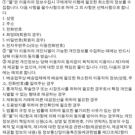
①
"
몰
"
은 이용자의 정보수집시 구매계약 이행에 필요한 최소한의 정보를 수
집합니다
.
다음 사항을 필수사항으로 하며 그 외 사항은 선택사항으로 합니
다
.
1.
성명
2.
주소
3.
전화번호
4.
희망
ID(
회원의 경우
)
5.
비밀번호
(
회원의 경우
)
6.
전자우편주소
(
또는 이동전화번호
)
②
"
몰
"
이 이용자의 개인식별이 가능한 개인정보를 수집하는 때에는 반드시
당해 이용자의 동의를 받습니다
.
③ 제공된 개인정보는 당해 이용자의 동의없이 목적외의 이용이나 제
3
자에
게 제공할 수 없으며
,
이에 대한 모든 책임은 몰이 집니다
.
다만
,
다음의 경우
에는 예외로 합니다
.
1.
배송업무상 배송업체에게 배송에 필요한 최소한의 이용자의 정보
(
성명
,
주
소
,
전화번호
)
를 알려주는 경우
2.
통계작성
,
학술연구 또는 시장조사를 위하여 필요한 경우로서 특정 개인을
식별할 수 없는 형태로 제공하는 경우
3.
재화등의 거래에 따른 대금정산을 위하여 필요한 경우
4.
도용방지를 위하여 본인확인에 필요한 경우
5.
법률의 규정 또는 법률에 의하여 필요한 불가피한 사유가 있는 경우
④
"
몰
"
이 제
2
항과 제
3
항에 의해 이용자의 동의를 받아야 하는 경우에는 개인
정보관리 책임자의 신원
(
소속
,
성명 및 전화번호
,
기타 연락처
),
정보의 수집
목적 및 이용목적
,
제
3
자에 대한 정보제공 관련사항
(
제공받은자
,
제공목적 및
제공할 정보의 내용
)
등 정보통신망이용촉진등에관한법률 제
22
조제
2
항이