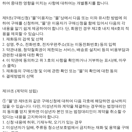
하여 중대한 영향을 미치는 사항에 대하여는 개별통지를 합니다
.
제
9
조
(
구매신청
) "
몰
"
이용자는
"
몰
"
상에서 다음 또는 이와 유사한 방법에 의
하여 구매를 신청하며
, "
몰
"
은 이용자가 구매신청을 함에 있어서 다음의 각
내용을 알기 쉽게 제공하여야 합니다
.
단
,
회원인 경우 제
2
호 내지 제
4
호의 적
용을 제외할 수 있습니다
.
1.
재화등의 검색 및 선택
2.
성명
,
주소
,
전화번호
,
전자우편주소
(
또는 이동전화번호
)
등의 입력
3.
약관내용
,
청약철회권이 제한되는 서비스
,
배송료·설치비 등의 비용부담과
관련한 내용에 대한 확인
4.
이 약관에 동의하고 위
3.
호의 사항을 확인하거나 거부하는 표시
(
예
,
마우
스 클릭
)
5.
재화등의 구매신청 및 이에 관한 확인 또는
"
몰
"
의 확인에 대한 동의
6.
결제방법의 선택
제
10
조
(
계약의 성립
)
①
"
몰
"
은 제
9
조와 같은 구매신청에 대하여 다음 각호에 해당하면 승낙하지
않을 수 있습니다
.
다만
,
미성년자와 계약을 체결하는 경우에는 법정대리인
의 동의를 얻지 못하면 미성년자 본인 또는 법정대리인이 계약을 취소할 수
있다는 내용을 고지하여야 합니다
.
1.
신청 내용에 허위
,
기재누락
,
오기가 있는 경우
2.
미성년자가 담배
,
주류등 청소년보호법에서 금지하는 재화 및 용역을 구매