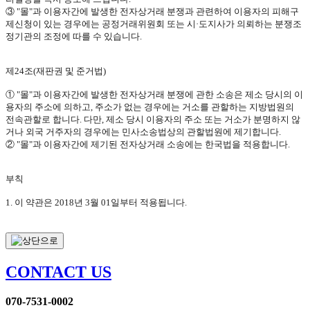
③
"
몰
"
과 이용자간에 발생한 전자상거래 분쟁과 관련하여 이용자의 피해구
제신청이 있는 경우에는 공정거래위원회 또는 시·도지사가 의뢰하는 분쟁조
정기관의 조정에 따를 수 있습니다
.
제
24
조
(
재판권 및 준거법
)
①
"
몰
"
과 이용자간에 발생한 전자상거래 분쟁에 관한 소송은 제소 당시의 이
용자의 주소에 의하고
,
주소가 없는 경우에는 거소를 관할하는 지방법원의
전속관할로 합니다
.
다만
,
제소 당시 이용자의 주소 또는 거소가 분명하지 않
거나 외국 거주자의 경우에는 민사소송법상의 관할법원에 제기합니다
.
②
"
몰
"
과 이용자간에 제기된 전자상거래 소송에는 한국법을 적용합니다
.
부칙
1.
이 약관은
2018
년
3
월
01
일부터 적용됩니다
.
CONTACT US
070-7531-0002