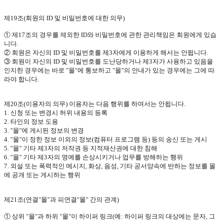
제
19
조
(
회원의
ID
및 비밀번호에 대한 의무
)
① 제
17
조의 경우를 제외한
ID
와 비밀번호에 관한 관리책임은 회원에게 있습
니다
.
② 회원은 자신의
ID
및 비밀번호를 제
3
자에게 이용하게 해서는 안됩니다
.
③ 회원이 자신의
ID
및 비밀번호를 도난당하거나 제
3
자가 사용하고 있음을
인지한 경우에는 바로
"
몰
"
에 통보하고
"
몰
"
의 안내가 있는 경우에는 그에 따
라야 합니다
.
제
20
조
(
이용자의 의무
)
이용자는 다음 행위를 하여서는 안됩니다
.
1.
신청 또는 변경시 허위 내용의 등록
2.
타인의 정보 도용
3. "
몰
"
에 게시된 정보의 변경
4. "
몰
"
이 정한 정보 이외의 정보
(
컴퓨터 프로그램 등
)
등의 송신 또는 게시
5. "
몰
"
기타 제
3
자의 저작권 등 지적재산권에 대한 침해
6. "
몰
"
기타 제
3
자의 명예를 손상시키거나 업무를 방해하는 행위
7.
외설 또는 폭력적인 메시지
,
화상
,
음성
,
기타 공서양속에 반하는 정보를 몰
에 공개 또는 게시하는 행위
제
21
조
(
연결
"
몰
"
과 피연결
"
몰
"
간의 관계
)
① 상위
"
몰
"
과 하위
"
몰
"
이 하이퍼 링크
(
예
:
하이퍼 링크의 대상에는 문자
,
그