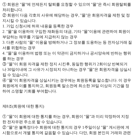
① 회원은
"
몰
"
에 언제든지 탈퇴를 요청할 수 있으며
"
몰
"
은 즉시 회원탈퇴를
처리합니다
.
② 회원이 다음 각호의 사유에 해당하는 경우
, "
몰
"
은 회원자격을 제한 및 정
지시킬 수 있습니다
.
1.
가입 신청시에 허위 내용을 등록한 경우
2. "
몰
"
을 이용하여 구입한 재화등의 대금
,
기타
"
몰
"
이용에 관련하여 회원이
부담하는 채무를 기일에 지급하지 않는 경우
3.
다른 사람의
"
몰
"
이용을 방해하거나 그 정보를 도용하는 등 전자상거래 질
서를 위협하는 경우
4. "
몰
"
을 이용하여 법령 또는 이 약관이 금지하거나 공서양속에 반하는 행위
를 하는 경우
③
"
몰
"
이 회원 자격을 제한·정지 시킨후
,
동일한 행위가
2
회이상 반복되거
나
30
일이내에 그 사유가 시정되지 아니하는 경우
"
몰
"
은 회원자격을 상실시
킬 수 있습니다
.
④
"
몰
"
이 회원자격을 상실시키는 경우에는 회원등록을 말소합니다
.
이 경우
회원에게 이를 통지하고
,
회원등록 말소전에 최소한
30
일 이상의 기간을 정
하여 소명할 기회를 부여합니다
.
제
8
조
(
회원에 대한 통지
)
①
"
몰
"
이 회원에 대한 통지를 하는 경우
,
회원이
"
몰
"
과 미리 약정하여 지정
한 전자우편 주소로 할 수 있습니다
.
②
"
몰
"
은 불특정다수 회원에 대한 통지의 경우
1
주일이상
"
몰
"
게시판에 게
시함으로서 개별 통지에 갈음할 수 있습니다
.
다만
,
회원 본인의 거래와 관련