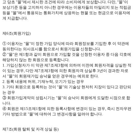
고 당초
"
몰
"
에서 제시한 조건에 따라 소비자에게 보상합니다
.
다만
, "
몰
"
이
보상기준 등을 고지하지 아니한 경우에는 이용자들의 마일리지 또는 적립금
등을
"
몰
"
에서 통용되는 통화가치에 상응하는 현물 또는 현금으로 이용자에
게 지급합니다
.
제
6
조
(
회원가입
)
① 이용자는
"
몰
"
이 정한 가입 양식에 따라 회원정보를 기입한 후 이 약관에
동의한다는 의사표시를 함으로서 회원가입을 신청합니다
.
②
"
몰
"
은 제
1
항과 같이 회원으로 가입할 것을 신청한 이용자 중 다음 각호에
해당하지 않는 한 회원으로 등록합니다
.
1.
가입신청자가 이 약관 제
7
조제
3
항에 의하여 이전에 회원자격을 상실한 적
이 있는 경우
,
다만 제
7
조제
3
항에 의한 회원자격 상실후
3
년이 경과한 자로
서
"
몰
"
의 회원재가입 승낙을 얻은 경우에는 예외로 한다
.
2.
등록 내용에 허위
,
기재누락
,
오기가 있는 경우
3.
기타 회원으로 등록하는 것이
"
몰
"
의 기술상 현저히 지장이 있다고 판단되
는 경우
③ 회원가입계약의 성립시기는
"
몰
"
의 승낙이 회원에게 도달한 시점으로 합
니다
.
④ 회원은 제
15
조제
1
항에 의한 등록사항에 변경이 있는 경우
,
즉시 전자우편
기타 방법으로
"
몰
"
에 대하여 그 변경사항을 알려야 합니다
.
제
7
조
(
회원 탈퇴 및 자격 상실 등
)