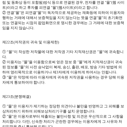
림 및 동화상 등이 포함됨
)
방식 등으로 연결된 경우
,
전자를 연결
"
몰
"(
웹 사이
트
)
이라고 하고 후자를 피연결
"
몰
"(
웹사이트
)
이라고 합니다
.
② 연결
"
몰
"
은 피연결
"
몰
"
이 독자적으로 제공하는 재화등에 의하여 이용자와
행하는 거래에 대해서 보증책임을 지지 않는다는 뜻을 연결
"
몰
"
의 초기화면
또는 연결되는 시점의 팝업화면으로 명시한 경우에는 그 거래에 대한 보증책
임을 지지 않습니다
.
제
22
조
(
저작권의 귀속 및 이용제한
)
①
“몰“이 작성한 저작물에 대한 저작권 기타 지적재산권은
”몰“에 귀속합니
다
.
② 이용자는
"
몰
"
을 이용함으로써 얻은 정보 중
"
몰
"
에게 지적재산권이 귀속
된 정보를
"
몰
"
의 사전 승낙없이 복제
,
송신
,
출판
,
배포
,
방송 기타 방법에 의
하여 영리목적으로 이용하거나 제
3
자에게 이용하게 하여서는 안됩니다
.
③
"
몰
"
은 약정에 따라 이용자에게 귀속된 저작권을 사용하는 경우 당해 이용
자에게 통보하여야 합니다
.
제
23
조
(
분쟁해결
)
①
"
몰
"
은 이용자가 제기하는 정당한 의견이나 불만을 반영하고 그 피해를 보
상처리하기 위하여 피해보상처리기구를 설치·운영합니다
.
②
"
몰
"
은 이용자로부터 제출되는 불만사항 및 의견은 우선적으로 그 사항을
처리합니다
.
다만
,
신속한 처리가 곤란한 경우에는 이용자에게 그 사유와 처
리일정을 즉시 통보해 드립니다
.