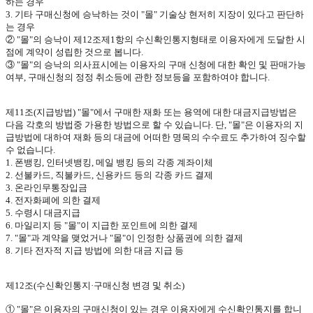
하는 경우
3.
기타 구매신청에 승낙하는 것이
"
몰
"
기술상 현저히 지장이 있다고 판단하
는 경우
②
"
몰
"
의 승낙이 제
12
조제
1
항의 수신확인통지형태로 이용자에게 도달한 시
점에 계약이 성립한 것으로 봅니다
.
③
"
몰
"
의 승낙의 의사표시에는 이용자의 구매 신청에 대한 확인 및 판매가능
여부
,
구매신청의 정정 취소등에 관한 정보등을 포함하여야 합니다
.
제
11
조
(
지급방법
) "
몰
"
에서 구매한 재화 또는 용역에 대한 대금지급방법은
다음 각호의 방법중 가용한 방법으로 할 수 있습니다
.
단
, "
몰
"
은 이용자의 지
급방법에 대하여 재화 등의 대금에 어떠한 명목의 수수료도 추가하여 징수할
수 없습니다
.
1.
폰뱅킹
,
인터넷뱅킹
,
메일 뱅킹 등의 각종 계좌이체
2.
선불카드
,
직불카드
,
신용카드 등의 각종 카드 결제
3.
온라인무통장입금
4.
전자화폐에 의한 결제
5.
수령시 대금지급
6.
마일리지 등
"
몰
"
이 지급한 포인트에 의한 결제
7. "
몰
"
과 계약을 맺었거나
"
몰
"
이 인정한 상품권에 의한 결제
8.
기타 전자적 지급 방법에 의한 대금 지급 등
제
12
조
(
수신확인통지·구매신청 변경 및 취소
)
①
"
몰
"
은 이용자의 구매신청이 있는 경우 이용자에게 수신확인통지를 합니