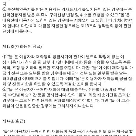
다
.
② 수신확인통지를 받은 이용자는 의사표시의 불일치등이 있는 경우에는 수
신확인통지를 받은 후 즉시 구매신청 변경 및 취소를 요청할 수 있고
"
몰
"
은
배송전에 이용자의 요청이 있는 경우에는 지체없이 그 요청에 따라 처리하여
야 합니다
.
다만 이미 대금을 지불한 경우에는 제
15
조의 청약철회 등에 관한
규정에 따릅니다
.
제
13
조
(
재화등의 공급
)
①
"
몰
"
은 이용자와 재화등의 공급시기에 관하여 별도의 약정이 없는 이
상
,
이용자가 청약을 한 날부터
7
일 이내에 재화 등을 배송할 수 있도록 주문
제작
,
포장 등 기타의 필요한 조치를 취합니다
.
다만
, "
몰
"
이 이미 재화 등의 대
금의 전부 또는 일부를 받은 경우에는 대금의 전부 또는 일부를 받은 날부
터
2
영업일 이내에 조치를 취합니다
.
이때
"
몰
"
은 이용자가 재화등의 공급 절
차 및 진행 사항을 확인할 수 있도록 적절한 조치를 합니다
.
②
"
몰
"
은 이용자가 구매한 재화에 대해 배송수단
,
수단별 배송비용 부담
자
,
수단별 배송기간 등을 명시합니다
.
만약
"
몰
"
이 약정 배송기간을 초과한
경우에는 그로 인한 이용자의 손해를 배상하여야 합니다
.
다만
"
몰
"
이 고의·
과실이 없음을 입증한 경우에는 그러하지 아니합니다
.
제
14
조
(
환급
)
"
몰
"
은 이용자가 구매신청한 재화등이 품절 등의 사유로 인도 또는 제공을 할