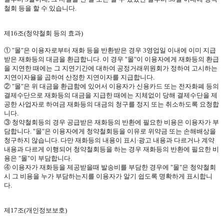
철회 등을 할 수 있습니다
.
제
16
조
(
청약철회 등의 효과
)
①
"
몰
"
은 이용자로부터 재화 등을 반환받은 경우
3
영업일 이내에 이미 지급
받은 재화등의 대금을 환급합니다
.
이 경우
"
몰
"
이 이용자에게 재화등의 환급
을 지연한 때에는 그 지연기간에 대하여 공정거래위원회가 정하여 고시하는
지연이자율을 곱하여 산정한 지연이자를 지급합니다
.
②
"
몰
"
은 위 대금을 환급함에 있어서 이용자가 신용카드 또는 전자화폐 등의
결제수단으로 재화등의 대금을 지급한 때에는 지체없이 당해 결제수단을 제
공한 사업자로 하여금 재화등의 대금의 청구를 정지 또는 취소하도록 요청합
니다
.
③ 청약철회등의 경우 공급받은 재화등의 반환에 필요한 비용은 이용자가 부
담합니다
. "
몰
"
은 이용자에게 청약철회등을 이유로 위약금 또는 손해배상을
청구하지 않습니다
.
다만 재화등의 내용이 표시·광고 내용과 다르거나 계약
내용과 다르게 이행되어 청약철회등을 하는 경우 재화등의 반환에 필요한 비
용은
"
몰
"
이 부담합니다
.
④ 이용자가 재화등을 제공받을때 발송비를 부담한 경우에
"
몰
"
은 청약철회
시 그 비용을 누가 부담하는지를 이용자가 알기 쉽도록 명확하게 표시합니
다
.
제
17
조
(
개인정보보호
)