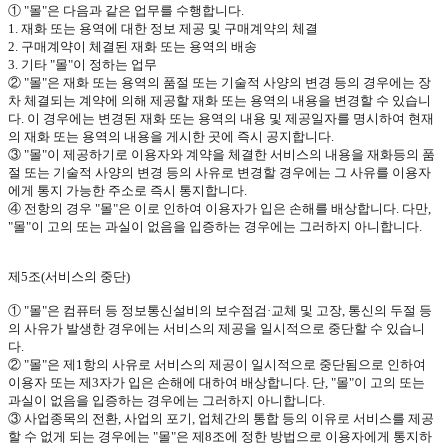
①
"
몰
"
은 다음과 같은 업무를 수행합니다
.
1.
재화 또는 용역에 대한 정보 제공 및 구매계약의 체결
2.
구매계약이 체결된 재화 또는 용역의 배송
3.
기타
"
몰
"
이 정하는 업무
②
"
몰
"
은 재화 또는 용역의 품절 또는 기술적 사양의 변경 등의 경우에는 장
차 체결되는 계약에 의해 제공할 재화 또는 용역의 내용을 변경할 수 있습니
다
.
이 경우에는 변경된 재화 또는 용역의 내용 및 제공일자를 명시하여 현재
의 재화 또는 용역의 내용을 게시한 곳에 즉시 공지합니다
.
③
"
몰
"
이 제공하기로 이용자와 계약을 체결한 서비스의 내용을 재화등의 품
절 또는 기술적 사양의 변경 등의 사유로 변경할 경우에는 그 사유를 이용자
에게 통지 가능한 주소로 즉시 통지합니다
.
④ 전항의 경우
"
몰
"
은 이로 인하여 이용자가 입은 손해를 배상합니다
.
다만
,
"
몰
"
이 고의 또는 과실이 없음을 입증하는 경우에는 그러하지 아니합니다
.
제
5
조
(
서비스의 중단
)
①
"
몰
"
은 컴퓨터 등 정보통신설비의 보수점검·교체 및 고장
,
통신의 두절 등
의 사유가 발생한 경우에는 서비스의 제공을 일시적으로 중단할 수 있습니
다
.
②
"
몰
"
은 제
1
항의 사유로 서비스의 제공이 일시적으로 중단됨으로 인하여
이용자 또는 제
3
자가 입은 손해에 대하여 배상합니다
.
단
, "
몰
"
이 고의 또는
과실이 없음을 입증하는 경우에는 그러하지 아니합니다
.
③ 사업종목의 전환
,
사업의 포기
,
업체간의 통합 등의 이유로 서비스를 제공
할 수 없게 되는 경우에는
"
몰
"
은 제
8
조에 정한 방법으로 이용자에게 통지하