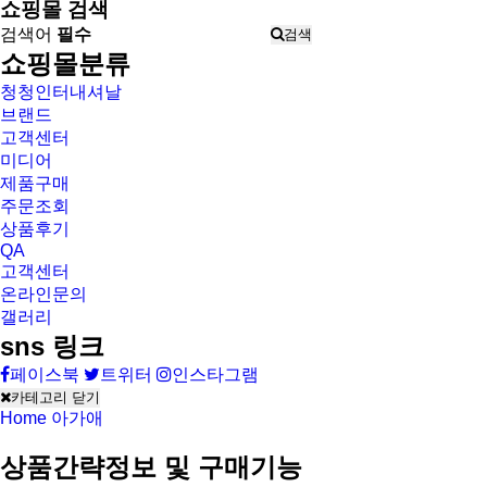
쇼핑몰 검색
검색어
필수
검색
쇼핑몰분류
청청인터내셔날
브랜드
고객센터
미디어
제품구매
주문조회
상품후기
QA
고객센터
온라인문의
갤러리
sns 링크
페이스북
트위터
인스타그램
카테고리 닫기
Home
아가애
상품간략정보 및 구매기능